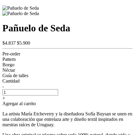
Pañuelo de Seda
$4.837
$5.900
Pre-order
Pattern
Borgo
Néctar
Guía de talles
Cantidad
-
+
Agregar al carrito
La artista María Etcheverry y la diseñadora Sofía Buysan se unen en
una colaboración que entrelaza arte y diseño textil inspirados en
nuestras raíces de Uruguay.
Una obra original se plasma sobre seda 100% natural, dando vida a