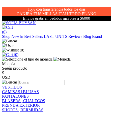
15% con transferencia todos los días
CANJEÁ TUS MILLAS ITAU TODO EL AÑO
Envíos gratis en pedidos mayores a $6000
(0)
Shop
New in
Best Sellers
LAST UNITS
Reviews
Blog
Brand
(
0
)
(
0
)
Moneda
Según producto
$
USD
VESTIDOS
CAMISAS | BLUSAS
PANTALONES
BLAZERS | CHALECOS
PRENDA EXTERIOR
SHORTS | BERMUDAS