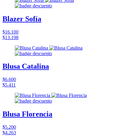
Blazer Sofía
$16.100
$13.198
Blusa Catalina
$6.600
$5.411
Blusa Florencia
$5.200
$4.263