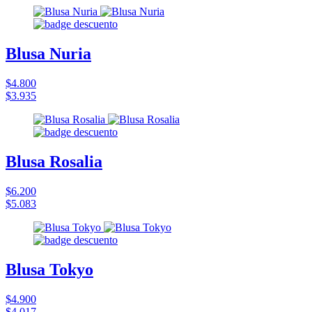
Blusa Nuria
$4.800
$3.935
Blusa Rosalia
$6.200
$5.083
Blusa Tokyo
$4.900
$4.017