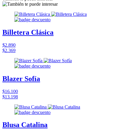
Billetera Clásica
$2.890
$2.369
Blazer Sofía
$16.100
$13.198
Blusa Catalina