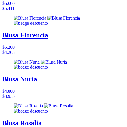
$6.600
$5.411
Blusa Florencia
$5.200
$4.263
Blusa Nuria
$4.800
$3.935
Blusa Rosalia