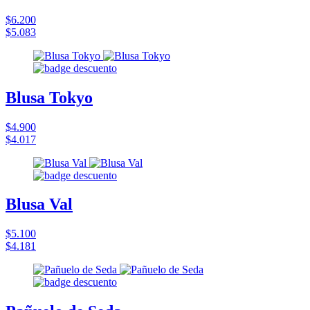
$6.200
$5.083
Blusa Tokyo
$4.900
$4.017
Blusa Val
$5.100
$4.181