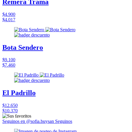
Remera Trama
$4.900
$4.017
Bota Sendero
$9.100
$7.460
El Padrillo
$12.650
$10.370
Seguinos en @sofia.buysan
Seguinos