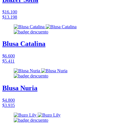
$16.100
$13.198
Blusa Catalina
$6.600
$5.411
Blusa Nuria
$4.800
$3.935