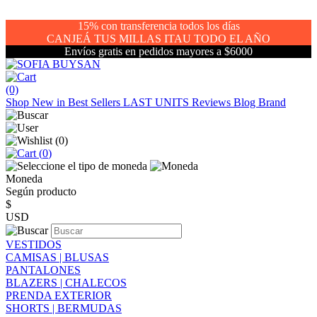
15% con transferencia todos los días
CANJEÁ TUS MILLAS ITAU TODO EL AÑO
Envíos gratis en pedidos mayores a $6000
(0)
Shop
New in
Best Sellers
LAST UNITS
Reviews
Blog
Brand
(
0
)
(
0
)
Moneda
Según producto
$
USD
VESTIDOS
CAMISAS | BLUSAS
PANTALONES
BLAZERS | CHALECOS
PRENDA EXTERIOR
SHORTS | BERMUDAS