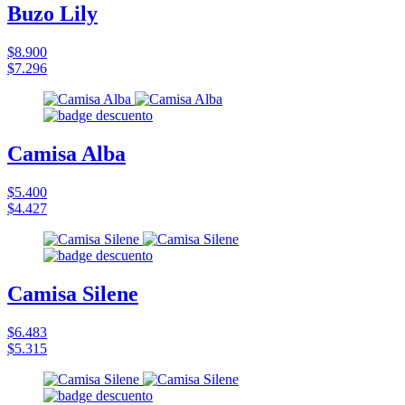
Buzo Lily
$8.900
$7.296
Camisa Alba
$5.400
$4.427
Camisa Silene
$6.483
$5.315