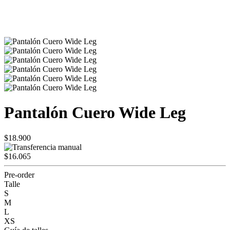
Pantalón Cuero Wide Leg
$18.900
$16.065
Pre-order
Talle
S
M
L
XS