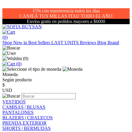
15% con transferencia todos los días
CANJEÁ TUS MILLAS ITAU TODO EL AÑO
Envíos gratis en pedidos mayores a $6000
(0)
Shop
New in
Best Sellers
LAST UNITS
Reviews
Blog
Brand
(
0
)
(
0
)
Moneda
Según producto
$
USD
VESTIDOS
CAMISAS | BLUSAS
PANTALONES
BLAZERS | CHALECOS
PRENDA EXTERIOR
SHORTS | BERMUDAS