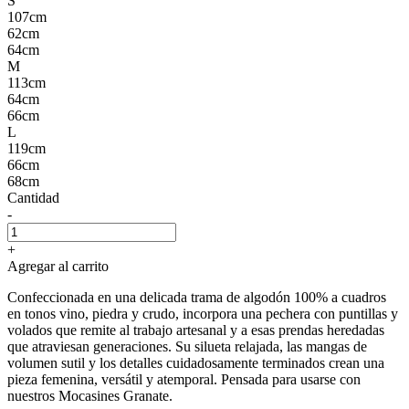
S
107cm
62cm
64cm
M
113cm
64cm
66cm
L
119cm
66cm
68cm
Cantidad
-
+
Agregar al carrito
Confeccionada en una delicada trama de algodón 100% a cuadros
en tonos vino, piedra y crudo, incorpora una pechera con puntillas y
volados que remite al trabajo artesanal y a esas prendas heredadas
que atraviesan generaciones. Su silueta relajada, las mangas de
volumen sutil y los detalles cuidadosamente terminados crean una
pieza femenina, versátil y atemporal. Pensada para usarse con
nuestros Mocasines Granate.