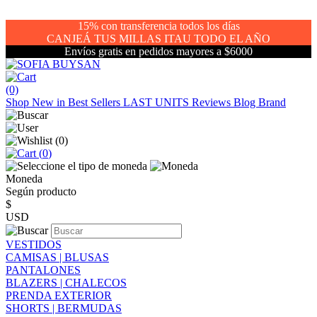
15% con transferencia todos los días
CANJEÁ TUS MILLAS ITAU TODO EL AÑO
Envíos gratis en pedidos mayores a $6000
(0)
Shop
New in
Best Sellers
LAST UNITS
Reviews
Blog
Brand
(
0
)
(
0
)
Moneda
Según producto
$
USD
VESTIDOS
CAMISAS | BLUSAS
PANTALONES
BLAZERS | CHALECOS
PRENDA EXTERIOR
SHORTS | BERMUDAS