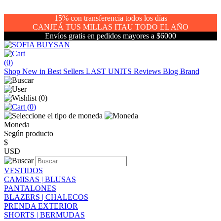
15% con transferencia todos los días
CANJEÁ TUS MILLAS ITAU TODO EL AÑO
Envíos gratis en pedidos mayores a $6000
(0)
Shop
New in
Best Sellers
LAST UNITS
Reviews
Blog
Brand
(
0
)
(
0
)
Moneda
Según producto
$
USD
VESTIDOS
CAMISAS | BLUSAS
PANTALONES
BLAZERS | CHALECOS
PRENDA EXTERIOR
SHORTS | BERMUDAS