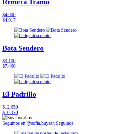
Remera Trama
$4.900
$4.017
Bota Sendero
$9.100
$7.460
El Padrillo
$12.650
$10.370
Seguinos en @sofia.buysan
Seguinos