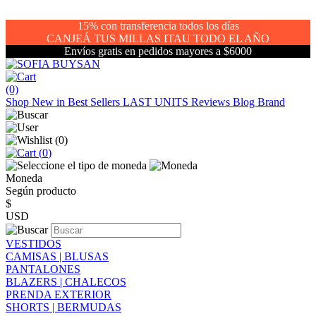
15% con transferencia todos los días
CANJEÁ TUS MILLAS ITAU TODO EL AÑO
Envíos gratis en pedidos mayores a $6000
(0)
Shop
New in
Best Sellers
LAST UNITS
Reviews
Blog
Brand
(
0
)
(
0
)
Moneda
Según producto
$
USD
VESTIDOS
CAMISAS | BLUSAS
PANTALONES
BLAZERS | CHALECOS
PRENDA EXTERIOR
SHORTS | BERMUDAS