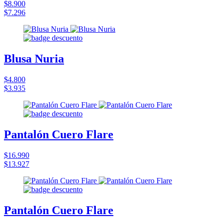
$8.900
$7.296
Blusa Nuria
$4.800
$3.935
Pantalón Cuero Flare
$16.990
$13.927
Pantalón Cuero Flare